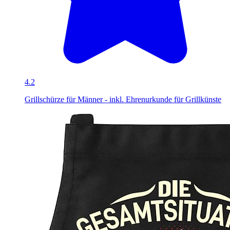
4.2
Grillschürze für Männer - inkl. Ehrenurkunde für Grillkünste