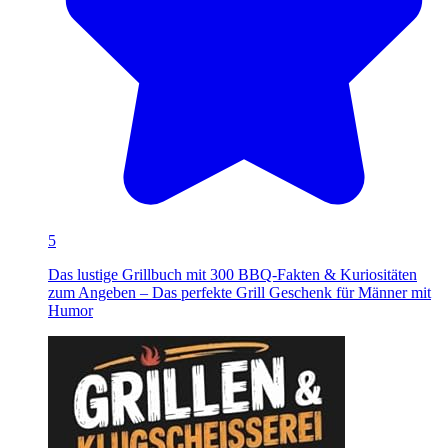
5
Das lustige Grillbuch mit 300 BBQ-Fakten & Kuriositäten
zum Angeben – Das perfekte Grill Geschenk für Männer mit
Humor