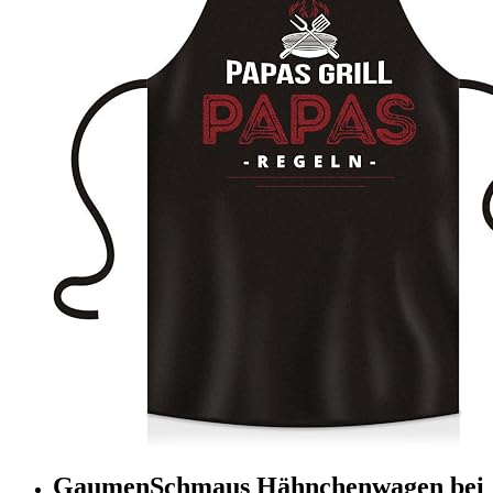
GaumenSchmaus Hähnchenwagen bei