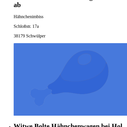
ab
Hähnchenimbiss
Schloßstr. 17a
38179 Schwülper
Witwe Bolte Hähnchenwagen bei Hol