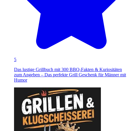
5
Das lustige Grillbuch mit 300 BBQ-Fakten & Kuriositäten
zum Angeben – Das perfekte Grill Geschenk für Männer mit
Humor